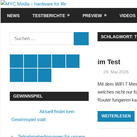
Zum
MYC
Inhalt
NEWS
TESTBERICHTE
PREVIEW
VIDEOS
Media
springen
–
Suchen
SCHLAGWORT:
T
SUCHEN
nach:
hardware
for
Spende
Facebook
Youtube
Instagram
X
im Test
29. Mai 2026
life
Amazon
RSS
Kontakt
🛒
Mit dem WiFi 7 Mes
welches nicht nur f
GEWINNSPIEL
Router fungieren k
Aktuell findet kein
WEITERLESEN
Gewinnspiel statt
Teilnahmebedingungen für unsere