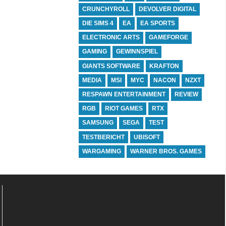
CRUNCHYROLL
DEVOLVER DIGITAL
DIE SIMS 4
EA
EA SPORTS
ELECTRONIC ARTS
GAMEFORGE
GAMING
GEWINNSPIEL
GIANTS SOFTWARE
KRAFTON
MEDIA
MSI
MYC
NACON
NZXT
RESPAWN ENTERTAINMENT
REVIEW
RGB
RIOT GAMES
RTX
SAMSUNG
SEGA
TEST
TESTBERICHT
UBISOFT
WARGAMING
WARNER BROS. GAMES