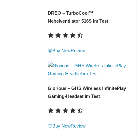
DREO – TurboCool™
Nebelventilator 516S im Test
🛒Buy Now
Review
Glorious – GHS Wireless InfinitePlay
Gaming-Headset im Test
🛒Buy Now
Review