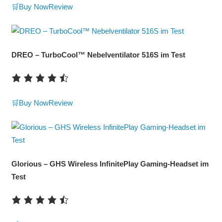
🛒Buy Now
Review
DREO – TurboCool™ Nebelventilator 516S im Test
🛒Buy Now
Review
Glorious – GHS Wireless InfinitePlay Gaming-Headset im
Test