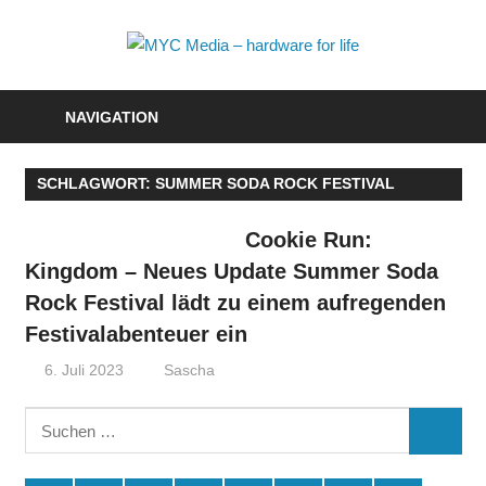
Zum
Inhalt
MYC
springen
Media
NAVIGATION
–
SCHLAGWORT:
SUMMER SODA ROCK FESTIVAL
hardwa
for
Cookie Run:
Kingdom – Neues Update Summer Soda
life
Rock Festival lädt zu einem aufregenden
Festivalabenteuer ein
6. Juli 2023
Sascha
Suchen
SUCHE
nach: