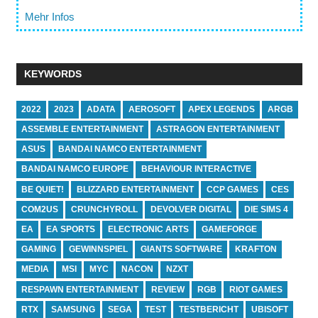
Mehr Infos
KEYWORDS
2022
2023
ADATA
AEROSOFT
APEX LEGENDS
ARGB
ASSEMBLE ENTERTAINMENT
ASTRAGON ENTERTAINMENT
ASUS
BANDAI NAMCO ENTERTAINMENT
BANDAI NAMCO EUROPE
BEHAVIOUR INTERACTIVE
BE QUIET!
BLIZZARD ENTERTAINMENT
CCP GAMES
CES
COM2US
CRUNCHYROLL
DEVOLVER DIGITAL
DIE SIMS 4
EA
EA SPORTS
ELECTRONIC ARTS
GAMEFORGE
GAMING
GEWINNSPIEL
GIANTS SOFTWARE
KRAFTON
MEDIA
MSI
MYC
NACON
NZXT
RESPAWN ENTERTAINMENT
REVIEW
RGB
RIOT GAMES
RTX
SAMSUNG
SEGA
TEST
TESTBERICHT
UBISOFT