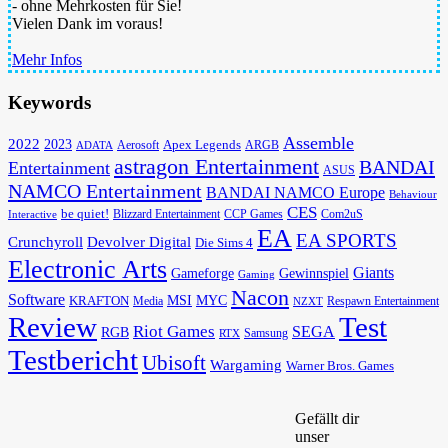
- ohne Mehrkosten für Sie!
Vielen Dank im voraus!
Mehr Infos
Keywords
Assemble
2022
2023
Apex Legends
Aerosoft
ADATA
ARGB
astragon Entertainment
BANDAI
Entertainment
ASUS
NAMCO Entertainment
BANDAI NAMCO Europe
Behaviour
CES
be quiet!
Blizzard Entertainment
CCP Games
Com2uS
Interactive
EA
EA SPORTS
Devolver Digital
Crunchyroll
Die Sims 4
Electronic Arts
Giants
Gameforge
Gewinnspiel
Gaming
Nacon
Software
MSI
KRAFTON
MYC
Media
Respawn Entertainment
NZXT
Review
Test
Riot Games
SEGA
RGB
Samsung
RTX
Testbericht
Ubisoft
Wargaming
Warner Bros. Games
Gefällt dir
unser