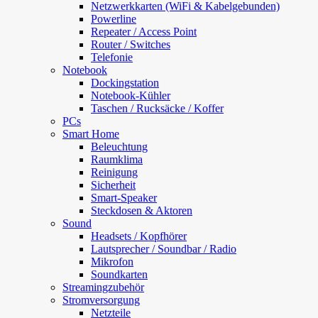
Netzwerkkarten (WiFi & Kabelgebunden)
Powerline
Repeater / Access Point
Router / Switches
Telefonie
Notebook
Dockingstation
Notebook-Kühler
Taschen / Rucksäcke / Koffer
PCs
Smart Home
Beleuchtung
Raumklima
Reinigung
Sicherheit
Smart-Speaker
Steckdosen & Aktoren
Sound
Headsets / Kopfhörer
Lautsprecher / Soundbar / Radio
Mikrofon
Soundkarten
Streamingzubehör
Stromversorgung
Netzteile