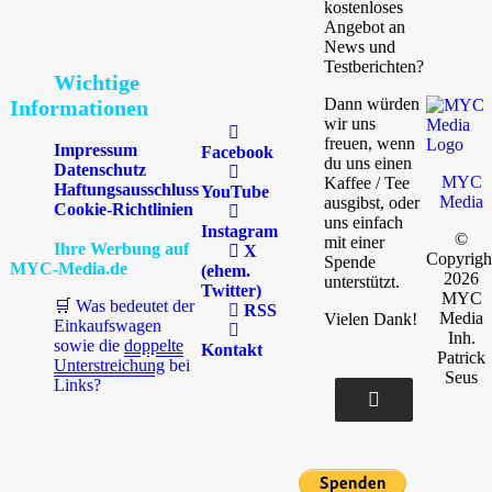
kostenloses
Angebot an
News und
Testberichten?
Wichtige
Dann würden
Informationen
wir uns
freuen, wenn
Impressum
Facebook
du uns einen
Datenschutz
MYC
Kaffee / Tee
Haftungsausschluss
YouTube
Media
ausgibst, oder
Cookie-Richtlinien
uns einfach
Instagram
©
mit einer
Ihre Werbung auf
X
Copyrigh
Spende
MYC-Media.de
(ehem.
2026
unterstützt.
Twitter)
MYC
🛒 Was bedeutet der
RSS
Media
Vielen Dank!
Einkaufswagen
Inh.
sowie die
doppelte
Kontakt
Patrick
Unterstreichung
bei
Seus
Links?