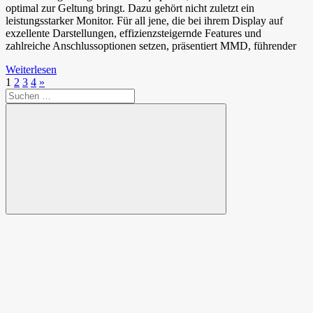
optimal zur Geltung bringt. Dazu gehört nicht zuletzt ein
leistungsstarker Monitor. Für all jene, die bei ihrem Display auf
exzellente Darstellungen, effizienzsteigernde Features und
zahlreiche Anschlussoptionen setzen, präsentiert MMD, führender
Weiterlesen
Seitennummerierung
Nächste
1
2
3
4
»
Suchen
Beiträge
der
nach:
Beiträge
Suchen
Spende