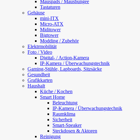
Mauspads / Mausbungee
Tastaturen
Gehäuse
mini-ITX
Micro-ATX
Miditower
Bigtower
Modding / Zubehör
Elektrmobilität
Foto / Video
Digital- / Action-Kamera
IP-Kamera / Überwachungstechnik
Gaming-Stühle, Lapboards, Sitzsäcke
Gesundheit
Grafikkarten
Haushalt
Küche / Kochen
Smart Home
Beleuchtung
IP-Kamera / Überwachungstechnik
Raumklima
Sicherheit
Smart-Speaker
Steckdosen & Aktoren
Reinigung