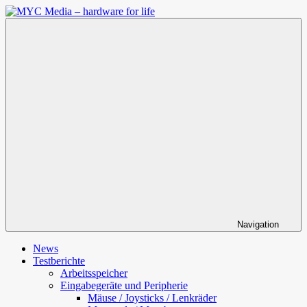
Zum
Inhalt
MYC
springen
Media
–
hardware
for
life
Navigation
News
Testberichte
Arbeitsspeicher
Eingabegeräte und Peripherie
Mäuse / Joysticks / Lenkräder