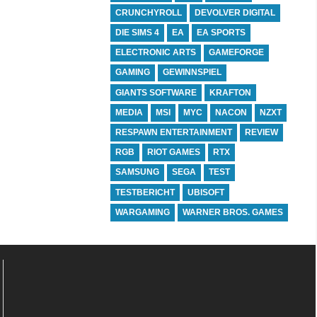
CRUNCHYROLL
DEVOLVER DIGITAL
DIE SIMS 4
EA
EA SPORTS
ELECTRONIC ARTS
GAMEFORGE
GAMING
GEWINNSPIEL
GIANTS SOFTWARE
KRAFTON
MEDIA
MSI
MYC
NACON
NZXT
RESPAWN ENTERTAINMENT
REVIEW
RGB
RIOT GAMES
RTX
SAMSUNG
SEGA
TEST
TESTBERICHT
UBISOFT
WARGAMING
WARNER BROS. GAMES