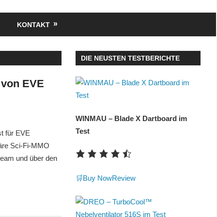
KONTAKT
DIE NEUSTEN TESTBERICHTE
t von EVE
WINMAU – Blade X Dartboard im
Test
st für EVE
däre Sci-Fi-MMO
 Steam und über den
🛒Buy Now
Review