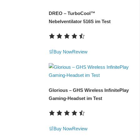
DREO – TurboCool™
Nebelventilator 516S im Test
🛒Buy Now
Review
Glorious – GHS Wireless InfinitePlay
Gaming-Headset im Test
🛒Buy Now
Review