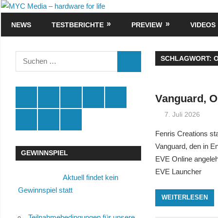
Zum
MYC
Inhalt
NEWS
TESTBERICHTE
PREVIEW
VIDEOS
Media
springen
–
Suchen
SCHLAGWORT:
SUCHEN
nach:
hardware
for
Spende
Facebook
Youtube
Instagram
X
Vanguard, Op
7. Juli 2026
life
Amazon
RSS
Kontakt
🛒
Fenris Creations st
Vanguard, den in E
GEWINNSPIEL
EVE Online angelehn
EVE Launcher
Aktuell findet kein
Gewinnspiel statt
WEITERLESEN
Teilnahmebedingungen für unsere