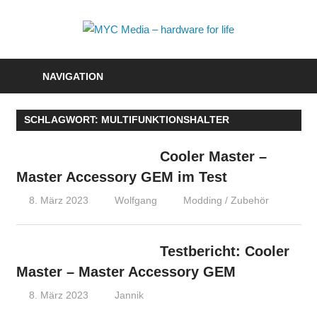
Zum
Inhalt
MYC
springen
Media
NAVIGATION
–
SCHLAGWORT:
MULTIFUNKTIONSHALTER
hardwa
for
Cooler Master –
Master Accessory GEM im Test
life
8. März 2023
Wolfgang
Modding / Zubehör
Testbericht: Cooler
Master – Master Accessory GEM
8. März 2023
Jannik