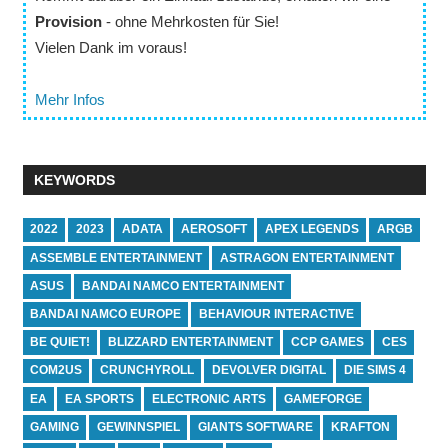
Provision
- ohne Mehrkosten für Sie!
Vielen Dank im voraus!
Mehr Infos
KEYWORDS
2022
2023
ADATA
AEROSOFT
APEX LEGENDS
ARGB
ASSEMBLE ENTERTAINMENT
ASTRAGON ENTERTAINMENT
ASUS
BANDAI NAMCO ENTERTAINMENT
BANDAI NAMCO EUROPE
BEHAVIOUR INTERACTIVE
BE QUIET!
BLIZZARD ENTERTAINMENT
CCP GAMES
CES
COM2US
CRUNCHYROLL
DEVOLVER DIGITAL
DIE SIMS 4
EA
EA SPORTS
ELECTRONIC ARTS
GAMEFORGE
GAMING
GEWINNSPIEL
GIANTS SOFTWARE
KRAFTON