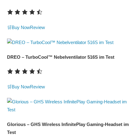
🛒Buy Now
Review
DREO – TurboCool™ Nebelventilator 516S im Test
🛒Buy Now
Review
Glorious – GHS Wireless InfinitePlay Gaming-Headset im
Test