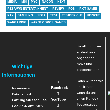
MEDIA
MSI
MYC
NACON
NZXT
RESPAWN ENTERTAINMENT
REVIEW
RGB
RIOT GAMES
RTX
SAMSUNG
SEGA
TEST
TESTBERICHT
UBISOFT
WARGAMING
WARNER BROS. GAMES
Gefällt dir unser
kostenloses
Angebot an
News und
Wichtige
Testberichten?
Informationen
Dann würden wir
uns freuen,
Facebook
Impressum
wenn du uns
Datenschutz
einen Kaffee /
YouTube
Haftungsausschluss
Tee ausgibst,
Cookie-Richtlinien