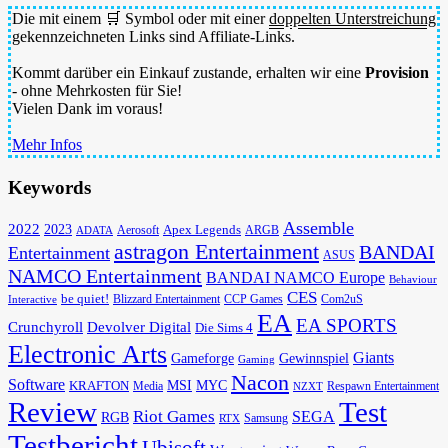
Die mit einem 🛒 Symbol oder mit einer
doppelten Unterstreichung
gekennzeichneten Links sind Affiliate-Links.
Kommt darüber ein Einkauf zustande, erhalten wir eine
Provision
- ohne Mehrkosten für Sie!
Vielen Dank im voraus!
Mehr Infos
Keywords
Assemble
2022
2023
Apex Legends
Aerosoft
ADATA
ARGB
astragon Entertainment
BANDAI
Entertainment
ASUS
NAMCO Entertainment
BANDAI NAMCO Europe
Behaviour
CES
be quiet!
Blizzard Entertainment
CCP Games
Com2uS
Interactive
EA
EA SPORTS
Devolver Digital
Crunchyroll
Die Sims 4
Electronic Arts
Giants
Gameforge
Gewinnspiel
Gaming
Nacon
Software
MSI
KRAFTON
MYC
Media
Respawn Entertainment
NZXT
Review
Test
Riot Games
SEGA
RGB
Samsung
RTX
Testbericht
Ubisoft