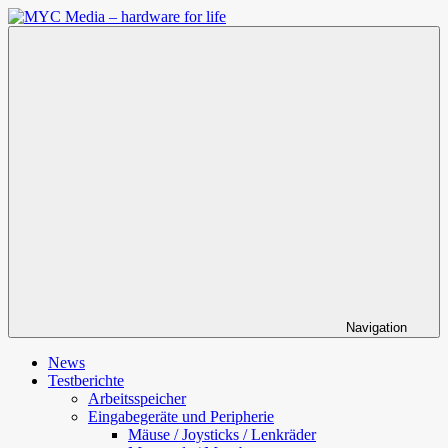
Zum
Inhalt
MYC
springen
Media
–
hardware
for
life
Navigation
News
Testberichte
Arbeitsspeicher
Eingabegeräte und Peripherie
Mäuse / Joysticks / Lenkräder