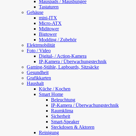
Mauspads / Mausbungee
Tastaturen
Gehäuse
mini-ITX
Micro-ATX
Miditower
Bigtower
Modding / Zubehör
Elektrmobilität
Foto / Video
Digital- / Action-Kamera
IP-Kamera / Überwachungstechnik
Gaming-Stühle, Lapboards, Sitzsäcke
Gesundheit
Grafikkarten
Haushalt
Küche / Kochen
Smart Home
Beleuchtung
IP-Kamera / Überwachungstechnik
Raumklima
Sicherheit
Smart-Speaker
Steckdosen & Aktoren
Reinigung