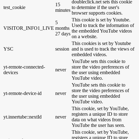
doubleclick.net sets this cookie
15
test_cookie
to determine if the user's
minutes
browser supports cookies.
This cookie is set by Youtube.
5
Used to track the information of
VISITOR_INFO1_LIVE
months
the embedded YouTube videos
27 days
on a website.
This cookies is set by Youtube
YSC
session
and is used to track the views of
embedded videos.
YouTube sets this cookie to
yt-remote-connected-
store the video preferences of
never
devices
the user using embedded
YouTube video.
YouTube sets this cookie to
store the video preferences of
yt-remote-device-id
never
the user using embedded
YouTube video.
This cookie, set by YouTube,
registers a unique ID to store
yt.innertube::nextId
never
data on what videos from
YouTube the user has seen.
This cookie, set by YouTube,
registers a unique ID to store