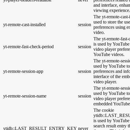
and interface, enhan
viewing experience
The yt-remote-cast-i
used to store the us
yt-remote-cast-installed
session
preferences using
video.
The yt-remote-fast-
is used by YouTube t
yt-remote-fast-check-period
session
video player prefer
YouTube videos.
The yt-remote-sessi
used by YouTube to 
yt-remote-session-app
session
preferences and inf
interface of the e
video player.
The yt-remote-sessi
used by YouTube to 
yt-remote-session-name
session
video player prefer
embedded YouTube 
The cookie
ytidb::LAST_R
is used by YouTube t
search result entry 
ytidb::LAST_RESULT_ENTRY_KEY
never