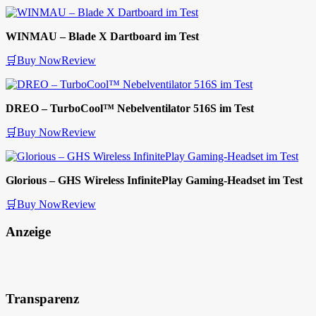
WINMAU – Blade X Dartboard im Test
🛒Buy Now
Review
DREO – TurboCool™ Nebelventilator 516S im Test
🛒Buy Now
Review
Glorious – GHS Wireless InfinitePlay Gaming-Headset im Test
🛒Buy Now
Review
Anzeige
Transparenz