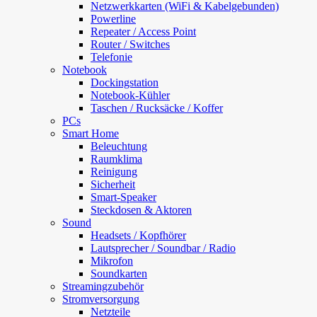
Netzwerkkarten (WiFi & Kabelgebunden)
Powerline
Repeater / Access Point
Router / Switches
Telefonie
Notebook
Dockingstation
Notebook-Kühler
Taschen / Rucksäcke / Koffer
PCs
Smart Home
Beleuchtung
Raumklima
Reinigung
Sicherheit
Smart-Speaker
Steckdosen & Aktoren
Sound
Headsets / Kopfhörer
Lautsprecher / Soundbar / Radio
Mikrofon
Soundkarten
Streamingzubehör
Stromversorgung
Netzteile