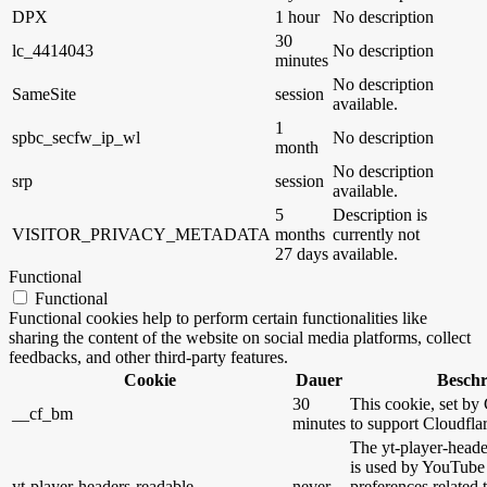
DPX
1 hour
No description
30
lc_4414043
No description
minutes
No description
SameSite
session
available.
1
spbc_secfw_ip_wl
No description
month
No description
srp
session
available.
5
Description is
VISITOR_PRIVACY_METADATA
months
currently not
27 days
available.
Functional
Functional
Functional cookies help to perform certain functionalities like
sharing the content of the website on social media platforms, collect
feedbacks, and other third-party features.
Cookie
Dauer
Besch
30
This cookie, set by 
__cf_bm
minutes
to support Cloudfl
The yt-player-heade
is used by YouTube 
yt-player-headers-readable
never
preferences related