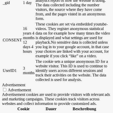
analytics report of how the website is doing.
_gid
1 day
The data collected including the number
visitors, the source where they have come
from, and the pages visted in an anonymous
form.
These cookies are set via embedded youtube-
16
videos. They register anonymous statistical
years 4
data on for example how many times the video
months
is displayed and what settings are used for
CONSENT
12
playback.No sensitive data is collected unless
days 4
you log in to your google account, in that case
hours
your choices are linked with your account, for
example if you click “like” on a video.
The cookie sets a unique anonymous ID for a
website visitor. This ID is used to continue to
3
UserID1
identify users across different sessions and
months
track their activities on the website. The data
collected is used for analysis.
Advertisement
Advertisement
Advertisement cookies are used to provide visitors with relevant ads
and marketing campaigns. These cookies track visitors across
websites and collect information to provide customized ads.
Cookie
Dauer
Beschreibung