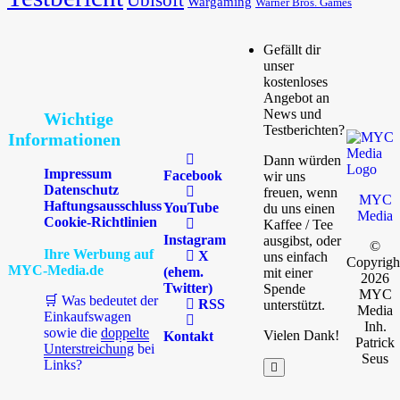
Wargaming
Warner Bros. Games
Gefällt dir
unser
kostenloses
Angebot an
News und
Wichtige
Testberichten?
Informationen
Dann würden
Impressum
Facebook
wir uns
Datenschutz
freuen, wenn
MYC
Haftungsausschluss
YouTube
du uns einen
Media
Cookie-Richtlinien
Kaffee / Tee
Instagram
ausgibst, oder
©
Ihre Werbung auf
X
uns einfach
Copyrigh
MYC-Media.de
(ehem.
mit einer
2026
Twitter)
Spende
MYC
🛒 Was bedeutet der
RSS
unterstützt.
Media
Einkaufswagen
Inh.
sowie die
doppelte
Vielen Dank!
Kontakt
Patrick
Unterstreichung
bei
Seus
Links?