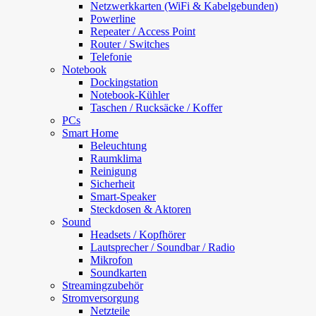
Netzwerkkarten (WiFi & Kabelgebunden)
Powerline
Repeater / Access Point
Router / Switches
Telefonie
Notebook
Dockingstation
Notebook-Kühler
Taschen / Rucksäcke / Koffer
PCs
Smart Home
Beleuchtung
Raumklima
Reinigung
Sicherheit
Smart-Speaker
Steckdosen & Aktoren
Sound
Headsets / Kopfhörer
Lautsprecher / Soundbar / Radio
Mikrofon
Soundkarten
Streamingzubehör
Stromversorgung
Netzteile