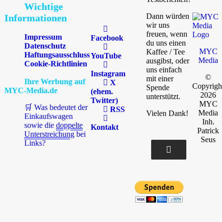
Wichtige
Dann würden
Informationen
wir uns
freuen, wenn
Impressum
Facebook
du uns einen
Datenschutz
MYC
Kaffee / Tee
Haftungsausschluss
YouTube
Media
ausgibst, oder
Cookie-Richtlinien
uns einfach
Instagram
©
mit einer
Ihre Werbung auf
X
Copyrigh
Spende
MYC-Media.de
(ehem.
2026
unterstützt.
Twitter)
MYC
🛒 Was bedeutet der
RSS
Media
Vielen Dank!
Einkaufswagen
Inh.
sowie die
doppelte
Kontakt
Patrick
Unterstreichung
bei
Seus
Links?