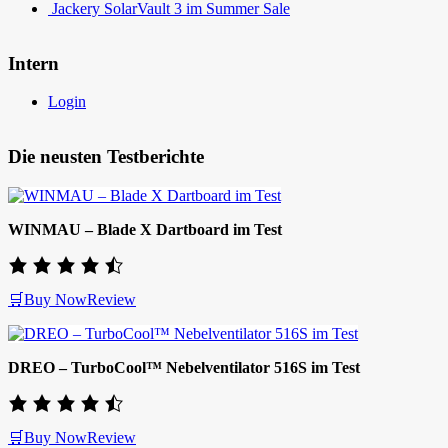
Jackery SolarVault 3 im Summer Sale
Intern
Login
Die neusten Testberichte
WINMAU – Blade X Dartboard im Test
🛒Buy Now
Review
DREO – TurboCool™ Nebelventilator 516S im Test
🛒Buy Now
Review