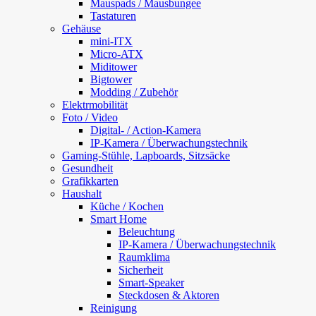
Mauspads / Mausbungee
Tastaturen
Gehäuse
mini-ITX
Micro-ATX
Miditower
Bigtower
Modding / Zubehör
Elektrmobilität
Foto / Video
Digital- / Action-Kamera
IP-Kamera / Überwachungstechnik
Gaming-Stühle, Lapboards, Sitzsäcke
Gesundheit
Grafikkarten
Haushalt
Küche / Kochen
Smart Home
Beleuchtung
IP-Kamera / Überwachungstechnik
Raumklima
Sicherheit
Smart-Speaker
Steckdosen & Aktoren
Reinigung