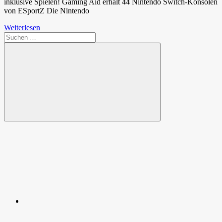
inklusive Spielen! Gaming Aid erhält 44 Nintendo Switch-Konsolen
von ESportZ Die Nintendo
Weiterlesen
Suchen
nach:
Suchen
Spende
Facebook