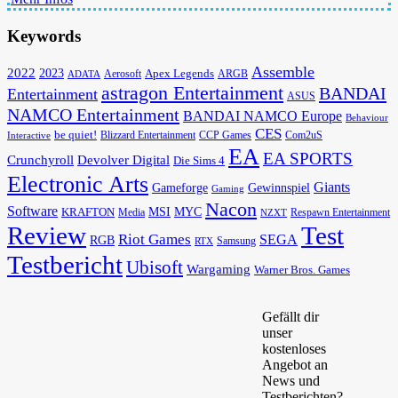
Keywords
Assemble
2022
2023
Apex Legends
Aerosoft
ADATA
ARGB
astragon Entertainment
BANDAI
Entertainment
ASUS
NAMCO Entertainment
BANDAI NAMCO Europe
Behaviour
CES
be quiet!
Blizzard Entertainment
CCP Games
Com2uS
Interactive
EA
EA SPORTS
Devolver Digital
Crunchyroll
Die Sims 4
Electronic Arts
Giants
Gameforge
Gewinnspiel
Gaming
Nacon
Software
MSI
KRAFTON
MYC
Media
Respawn Entertainment
NZXT
Review
Test
Riot Games
SEGA
RGB
Samsung
RTX
Testbericht
Ubisoft
Wargaming
Warner Bros. Games
Gefällt dir
unser
kostenloses
Angebot an
News und
Testberichten?