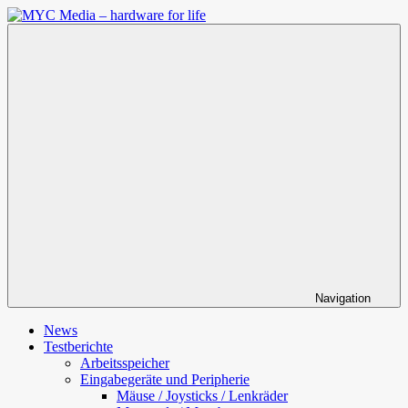
Zum
Inhalt
MYC
springen
Media
–
hardware
for
life
Navigation
News
Testberichte
Arbeitsspeicher
Eingabegeräte und Peripherie
Mäuse / Joysticks / Lenkräder