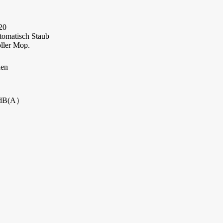
20
tomatisch Staub
oller Mop.
den
0dB(A）