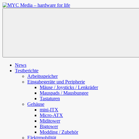
Zum
Inhalt
MYC
springen
Media
–
hardware
for
life
News
Testberichte
Arbeitsspeicher
Eingabegeräte und Peripherie
Mäuse / Joysticks / Lenkräder
Mauspads / Mausbungee
Tastaturen
Gehäuse
mini-ITX
Micro-ATX
Miditower
Bigtower
Modding / Zubehör
Elektrmobilität