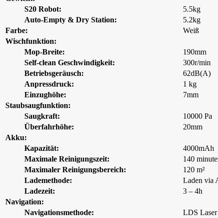
S20 Robot:
5.5kg
Auto-Empty & Dry Station:
5.2kg
Farbe:
Weiß
Wischfunktion:
Mop-Breite:
190mm
Self-clean Geschwindigkeit:
300r/min
Betriebsgeräusch:
62dB(A)
Anpressdruck:
1 kg
Einzughöhe:
7mm
Staubsaugfunktion:
Saugkraft:
10000 Pa
Überfahrhöhe:
20mm
Akku:
Kapazität:
4000mAh
Maximale Reinigungszeit:
140 minute
Maximaler Reinigungsbereich:
120 m²
Lademethode:
Laden via 
Ladezeit:
3 – 4h
Navigation:
Navigationsmethode:
LDS Laser