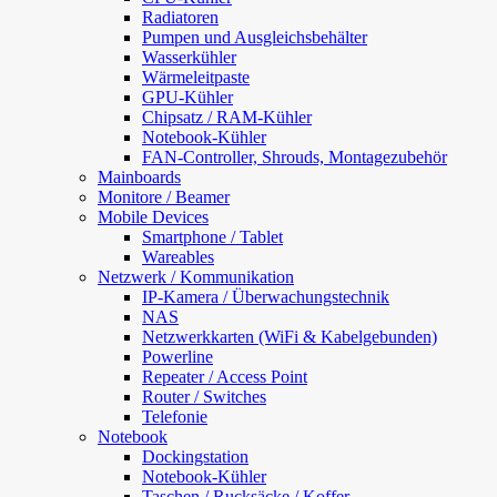
Radiatoren
Pumpen und Ausgleichsbehälter
Wasserkühler
Wärmeleitpaste
GPU-Kühler
Chipsatz / RAM-Kühler
Notebook-Kühler
FAN-Controller, Shrouds, Montagezubehör
Mainboards
Monitore / Beamer
Mobile Devices
Smartphone / Tablet
Wareables
Netzwerk / Kommunikation
IP-Kamera / Überwachungstechnik
NAS
Netzwerkkarten (WiFi & Kabelgebunden)
Powerline
Repeater / Access Point
Router / Switches
Telefonie
Notebook
Dockingstation
Notebook-Kühler
Taschen / Rucksäcke / Koffer