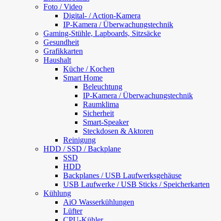
Foto / Video
Digital- / Action-Kamera
IP-Kamera / Überwachungstechnik
Gaming-Stühle, Lapboards, Sitzsäcke
Gesundheit
Grafikkarten
Haushalt
Küche / Kochen
Smart Home
Beleuchtung
IP-Kamera / Überwachungstechnik
Raumklima
Sicherheit
Smart-Speaker
Steckdosen & Aktoren
Reinigung
HDD / SSD / Backplane
SSD
HDD
Backplanes / USB Laufwerksgehäuse
USB Laufwerke / USB Sticks / Speicherkarten
Kühlung
AiO Wasserkühlungen
Lüfter
CPU-Kühler