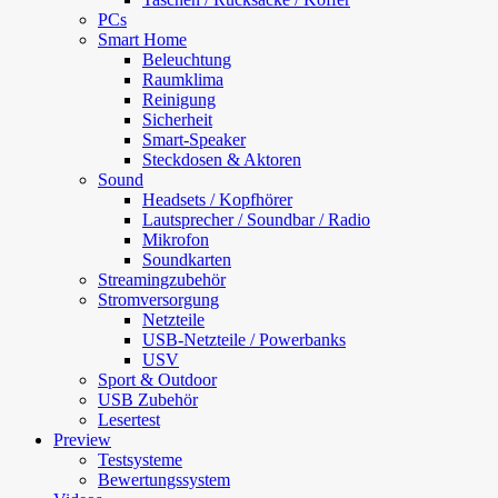
PCs
Smart Home
Beleuchtung
Raumklima
Reinigung
Sicherheit
Smart-Speaker
Steckdosen & Aktoren
Sound
Headsets / Kopfhörer
Lautsprecher / Soundbar / Radio
Mikrofon
Soundkarten
Streamingzubehör
Stromversorgung
Netzteile
USB-Netzteile / Powerbanks
USV
Sport & Outdoor
USB Zubehör
Lesertest
Preview
Testsysteme
Bewertungssystem