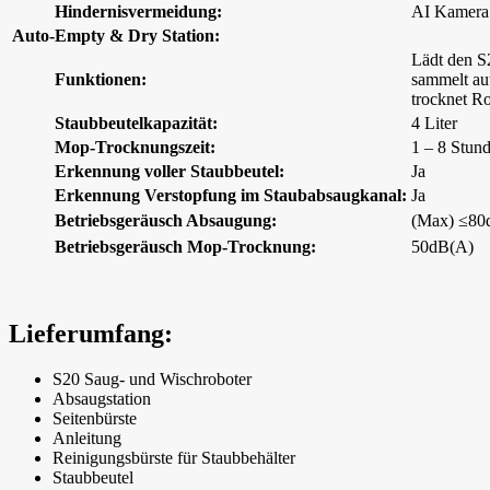
Hindernisvermeidung:
AI Kamera
Auto-Empty & Dry Station:
Lädt den S
Funktionen:
sammelt au
trocknet R
Staubbeutelkapazität:
4 Liter
Mop-Trocknungszeit:
1 – 8 Stun
Erkennung voller Staubbeutel:
Ja
Erkennung Verstopfung im Staubabsaugkanal:
Ja
Betriebsgeräusch Absaugung:
(Max) ≤8
Betriebsgeräusch Mop-Trocknung:
50dB(A)
Lieferumfang:
S20 Saug- und Wischroboter
Absaugstation
Seitenbürste
Anleitung
Reinigungsbürste für Staubbehälter
Staubbeutel