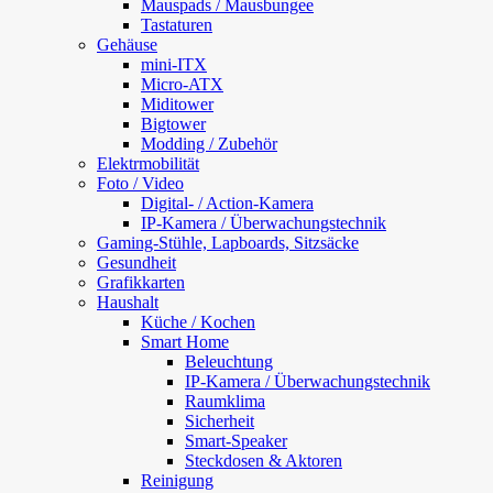
Mauspads / Mausbungee
Tastaturen
Gehäuse
mini-ITX
Micro-ATX
Miditower
Bigtower
Modding / Zubehör
Elektrmobilität
Foto / Video
Digital- / Action-Kamera
IP-Kamera / Überwachungstechnik
Gaming-Stühle, Lapboards, Sitzsäcke
Gesundheit
Grafikkarten
Haushalt
Küche / Kochen
Smart Home
Beleuchtung
IP-Kamera / Überwachungstechnik
Raumklima
Sicherheit
Smart-Speaker
Steckdosen & Aktoren
Reinigung