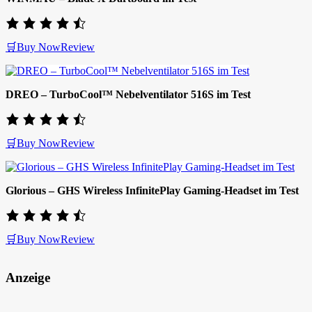
🛒Buy Now
Review
DREO – TurboCool™ Nebelventilator 516S im Test
🛒Buy Now
Review
Glorious – GHS Wireless InfinitePlay Gaming-Headset im Test
🛒Buy Now
Review
Anzeige