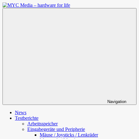
Zum
Inhalt
MYC
springen
Media
–
hardware
for
life
Navigation
News
Testberichte
Arbeitsspeicher
Eingabegeräte und Peripherie
Mäuse / Joysticks / Lenkräder