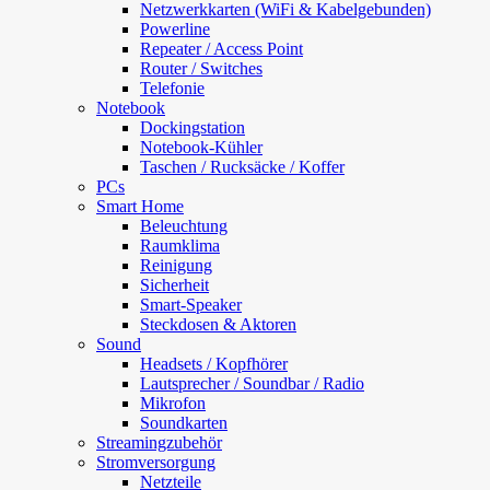
Netzwerkkarten (WiFi & Kabelgebunden)
Powerline
Repeater / Access Point
Router / Switches
Telefonie
Notebook
Dockingstation
Notebook-Kühler
Taschen / Rucksäcke / Koffer
PCs
Smart Home
Beleuchtung
Raumklima
Reinigung
Sicherheit
Smart-Speaker
Steckdosen & Aktoren
Sound
Headsets / Kopfhörer
Lautsprecher / Soundbar / Radio
Mikrofon
Soundkarten
Streamingzubehör
Stromversorgung
Netzteile