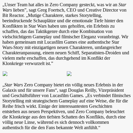
„Unser Team hat alles in Zero Company gesteckt, was wir an
Star
Wars
lieben”, sagt Greg Foertsch, CEO und Creative Director von
Bit Reactor. „Mutige Charaktere, starkes Storytelling,
beeindruckende Schauplätze und die emotionale Tiefe hinter den
Konflikten in Star Wars haben uns geholfen, ein Erlebnis zu
schaffen, das das Taktikgenre durch eine Kombination von
vielschichtigem Gameplay und filmischer Eleganz voranbringt. Wir
haben gemeinsam mit Lucasfilm Games eine authentische Star
Wars-Story mit einzigartigen neuen Charakteren, umfangreicher
Charakteranpassung, einem neuen Schiff, Separatisten-Droiden und
vielem mehr erschaffen, das durchgehend im Konflikt der
Klonkriege verwurzelt ist.”
„
Star Wars
Zero Company bietet ein völlig neues Erlebnis in der
Galaxis und für unsere Fans“, sagt Douglas Reilly, Vizepräsident
und Geschäftsführer von Lucasfilm Games. „Es verbindet filmisches
Storytelling mit strategischem Gameplay auf eine Weise, die für die
Reihe frisch wirkt. Einige der interessantesten Geschichten
entstehen aus neuen Perspektiven, und Zero Company beleuchtet
die Klonkriege aus den tiefsten Schatten des Konflikts, durch eine
völlig neue Linse, während es sich dennoch vollkommen
authentisch für die den Fans bekannte Welt anfühlt.“