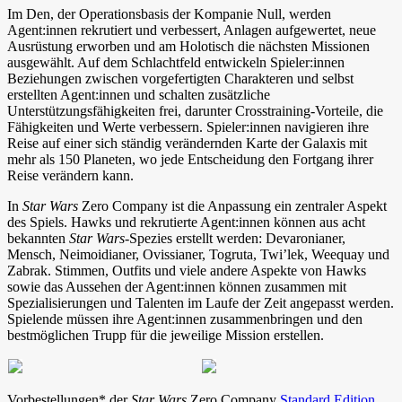
Im Den, der Operationsbasis der Kompanie Null, werden
Agent:innen rekrutiert und verbessert, Anlagen aufgewertet, neue
Ausrüstung erworben und am Holotisch die nächsten Missionen
ausgewählt. Auf dem Schlachtfeld entwickeln Spieler:innen
Beziehungen zwischen vorgefertigten Charakteren und selbst
erstellten Agent:innen und schalten zusätzliche
Unterstützungsfähigkeiten frei, darunter Crosstraining-Vorteile, die
Fähigkeiten und Werte verbessern. Spieler:innen navigieren ihre
Reise auf einer sich ständig verändernden Karte der Galaxis mit
mehr als 150 Planeten, wo jede Entscheidung den Fortgang ihrer
Reise verändern kann.
In
Star Wars
Zero Company ist die Anpassung ein zentraler Aspekt
des Spiels. Hawks und rekrutierte Agent:innen können aus acht
bekannten
Star Wars
-Spezies erstellt werden: Devaronianer,
Mensch, Neimoidianer, Ovissianer, Togruta, Twi’lek, Weequay und
Zabrak. Stimmen, Outfits und viele andere Aspekte von Hawks
sowie das Aussehen der Agent:innen können zusammen mit
Spezialisierungen und Talenten im Laufe der Zeit angepasst werden.
Spielende müssen ihre Agent:innen zusammenbringen und den
bestmöglichen Trupp für die jeweilige Mission erstellen.
Vorbestellungen* der
Star Wars
Zero Company
Standard Edition