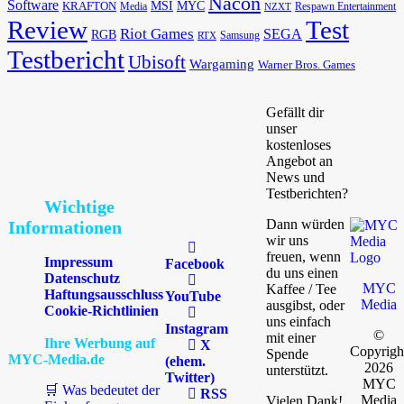
Nacon
Software
MSI
KRAFTON
MYC
Media
Respawn Entertainment
NZXT
Review
Test
Riot Games
SEGA
RGB
Samsung
RTX
Testbericht
Ubisoft
Wargaming
Warner Bros. Games
Gefällt dir
unser
kostenloses
Angebot an
News und
Testberichten?
Wichtige
Dann würden
Informationen
wir uns
freuen, wenn
Impressum
Facebook
du uns einen
Datenschutz
MYC
Kaffee / Tee
Haftungsausschluss
YouTube
Media
ausgibst, oder
Cookie-Richtlinien
uns einfach
Instagram
©
mit einer
Ihre Werbung auf
X
Copyrigh
Spende
MYC-Media.de
(ehem.
2026
unterstützt.
Twitter)
MYC
🛒 Was bedeutet der
RSS
Media
Vielen Dank!