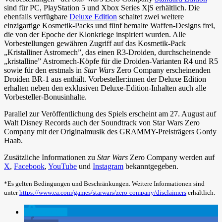
sind für PC, PlayStation 5 und Xbox Series X|S erhältlich. Die
ebenfalls verfügbare
Deluxe Edition
schaltet zwei weitere
einzigartige Kosmetik-Packs und fünf bemalte Waffen-Designs frei,
die von der Epoche der Klonkriege inspiriert wurden. Alle
Vorbestellungen gewähren Zugriff auf das Kosmetik-Pack
„Kristalliner Astromech”, das einen R3-Droiden, durchscheinende
„kristalline” Astromech-Köpfe für die Droiden-Varianten R4 und R5
sowie für den erstmals in
Star Wars
Zero Company erscheinenden
Droiden BR-1 aus enthält. Vorbesteller:innen der Deluxe Edition
erhalten neben den exklusiven Deluxe-Edition-Inhalten auch alle
Vorbesteller-Bonusinhalte.
Parallel zur Veröffentlichung des Spiels erscheint am 27. August auf
Walt Disney Records auch der Soundtrack von Star Wars Zero
Company mit der Originalmusik des GRAMMY-Preisträgers Gordy
Haab.
Zusätzliche Informationen zu
Star Wars
Zero Company werden auf
X
,
Facebook
,
YouTube
und
Instagram
bekanntgegeben.
*Es gelten Bedingungen und Beschränkungen. Weitere Informationen sind
unter
https://www.ea.com/games/starwars/zero-company/disclaimers
erhältlich.
spenden