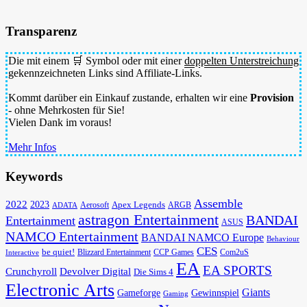
Transparenz
Die mit einem 🛒 Symbol oder mit einer
doppelten Unterstreichung
gekennzeichneten Links sind Affiliate-Links.
Kommt darüber ein Einkauf zustande, erhalten wir eine
Provision
- ohne Mehrkosten für Sie!
Vielen Dank im voraus!
Mehr Infos
Keywords
Assemble
2022
2023
Apex Legends
Aerosoft
ADATA
ARGB
astragon Entertainment
BANDAI
Entertainment
ASUS
NAMCO Entertainment
BANDAI NAMCO Europe
Behaviour
CES
be quiet!
Blizzard Entertainment
CCP Games
Com2uS
Interactive
EA
EA SPORTS
Devolver Digital
Crunchyroll
Die Sims 4
Electronic Arts
Giants
Gameforge
Gewinnspiel
Gaming