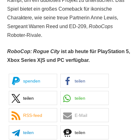
Kampf, um ein dubioses Projekt zu untersuchen. Das
Spiel bietet ein großes Comeback für ikonische
Charaktere, wie seine treue Partnerin Anne Lewis,
Sergeant Warren Reed und ED-209,
RoboCops
Roboter-Rivale.
RoboCop: Rogue City
ist ab heute für PlayStation 5,
Xbox Series X|S und PC verfügbar.
spenden
teilen
teilen
teilen
RSS-feed
E-Mail
teilen
teilen