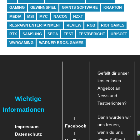
GAMING
GEWINNSPIEL
GIANTS SOFTWARE
KRAFTON
MEDIA
MSI
MYC
NACON
NZXT
RESPAWN ENTERTAINMENT
REVIEW
RGB
RIOT GAMES
RTX
SAMSUNG
SEGA
TEST
TESTBERICHT
UBISOFT
WARGAMING
WARNER BROS. GAMES
Gefällt dir unser
kostenloses
Angebot an
News und
Wichtige
Testberichten?
Informationen
Dann würden wir
uns freuen,
Facebook
Impressum
wenn du uns
Datenschutz
einen Kaffee /