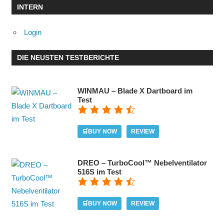
INTERN
Login
DIE NEUSTEN TESTBERICHTE
WINMAU – Blade X Dartboard im
Test
🛒BUY NOW
REVIEW
DREO – TurboCool™ Nebelventilator
516S im Test
🛒BUY NOW
REVIEW