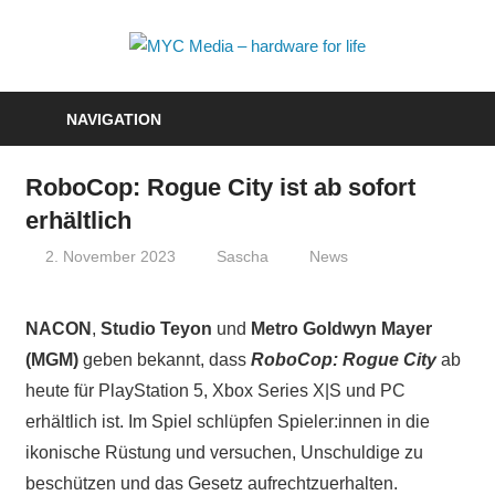
Zum
Inhalt
MYC
springen
Media
NAVIGATION
–
RoboCop: Rogue City ist ab sofort
hardwa
erhältlich
for
2. November 2023
Sascha
News
life
NACON
,
Studio Teyon
und
Metro Goldwyn Mayer
(MGM)
geben bekannt, dass
RoboCop: Rogue City
ab
heute für PlayStation 5, Xbox Series X|S und PC
erhältlich ist. Im Spiel schlüpfen Spieler:innen in die
ikonische Rüstung und versuchen, Unschuldige zu
beschützen und das Gesetz aufrechtzuerhalten.