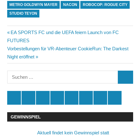
METRO GOLDWYN MAYER
NACON
ROBOCOP: ROGUE CITY
STUDIO TEYON
Beitragsnavigation
Vorheriger
EA SPORTS FC und die UEFA feiern Launch von FC
Beitrag:
FUTURES
Nächster
Vorbestellungen für VR-Abenteuer CookieRun: The Darkest
Beitrag:
Night eröffnet
Suchen
SUCHE
nach:
Spende
Facebook
Youtube
Instagram
X
Amazon
RSS
Kontakt
🛒
GEWINNSPIEL
Aktuell findet kein Gewinnspiel statt