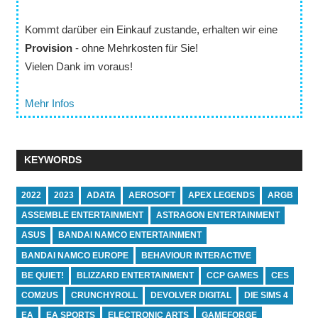
Kommt darüber ein Einkauf zustande, erhalten wir eine
Provision
- ohne Mehrkosten für Sie!
Vielen Dank im voraus!
Mehr Infos
KEYWORDS
2022
2023
ADATA
AEROSOFT
APEX LEGENDS
ARGB
ASSEMBLE ENTERTAINMENT
ASTRAGON ENTERTAINMENT
ASUS
BANDAI NAMCO ENTERTAINMENT
BANDAI NAMCO EUROPE
BEHAVIOUR INTERACTIVE
BE QUIET!
BLIZZARD ENTERTAINMENT
CCP GAMES
CES
COM2US
CRUNCHYROLL
DEVOLVER DIGITAL
DIE SIMS 4
EA
EA SPORTS
ELECTRONIC ARTS
GAMEFORGE