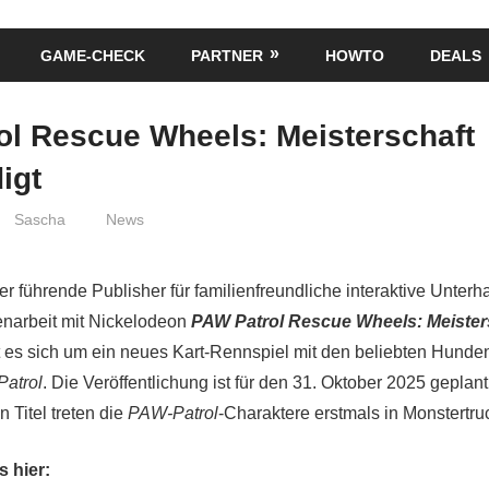
GAME-CHECK
PARTNER
HOWTO
DEALS
ol Rescue Wheels: Meisterschaft
igt
Sascha
News
r führende Publisher für familienfreundliche interaktive Unterha
narbeit mit Nickelodeon
PAW Patrol Rescue Wheels: Meister
 es sich um ein neues Kart-Rennspiel mit den beliebten Hunde
atrol
. Die Veröffentlichung ist für den 31. Oktober 2025 geplant
Titel treten die
PAW-Patrol
-Charaktere erstmals in Monstertr
es hier: