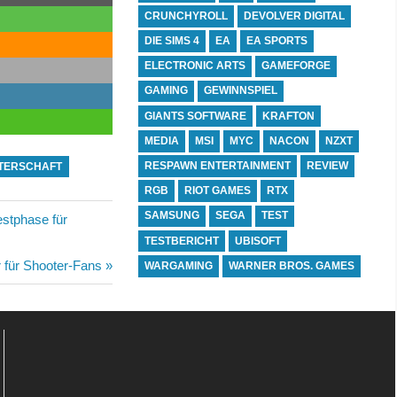
CRUNCHYROLL
DEVOLVER DIGITAL
DIE SIMS 4
EA
EA SPORTS
ELECTRONIC ARTS
GAMEFORGE
GAMING
GEWINNSPIEL
GIANTS SOFTWARE
KRAFTON
MEDIA
MSI
MYC
NACON
NZXT
RESPAWN ENTERTAINMENT
REVIEW
STERSCHAFT
RGB
RIOT GAMES
RTX
SAMSUNG
SEGA
TEST
estphase für
TESTBERICHT
UBISOFT
r für Shooter-Fans
WARGAMING
WARNER BROS. GAMES