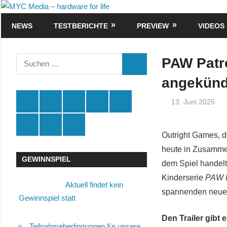
Zum
MYC
Inhalt
NEWS
TESTBERICHTE
PREVIEW
VIDEOS
Media
springen
–
Suchen
PAW Patr
SUCHEN
nach:
hardware
angekünd
for
Spende
Facebook
Youtube
Instagram
X
13. Juni 2025
life
Amazon
RSS
Kontakt
🛒
Outright Games, de
heute in Zusamme
GEWINNSPIEL
dem Spiel handelt
Kinderserie
PAW P
Aktuell findet kein
spannenden neuen 
Gewinnspiel statt
Den Trailer gibt 
Teilnahmebedingungen für unsere