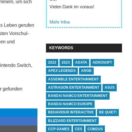
ammeln, um sich
Vielen Dank im voraus!
Mehr Infos
ns Leben gerufen
sten Vorschul-
ien und
KEYWORDS
2022
2023
ADATA
AEROSOFT
intendo Switch,
APEX LEGENDS
ARGB
ASSEMBLE ENTERTAINMENT
ASTRAGON ENTERTAINMENT
ASUS
er gefunden
BANDAI NAMCO ENTERTAINMENT
BANDAI NAMCO EUROPE
BEHAVIOUR INTERACTIVE
BE QUIET!
BLIZZARD ENTERTAINMENT
CCP GAMES
CES
COM2US