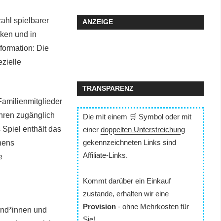
ahl spielbarer
ANZEIGE
cken und in
formation: Die
zielle
TRANSPARENZ
amilienmitglieder
hren zugänglich
Die mit einem 🛒 Symbol oder mit
s Spiel enthält das
einer
doppelten Unterstreichung
gekennzeichneten Links sind
nens
Affiliate-Links.
e
Kommt darüber ein Einkauf
zustande, erhalten wir eine
Provision
- ohne Mehrkosten für
und*innen und
Sie!