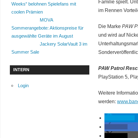
Familie spielt. U
Weeks“ belohnen Spielefans mit
im Rennen Vorteil
coolen Prämien
MOVA
Die Marke
PAW Pa
Sommerangebote: Aktionspreise für
und wird auf Nicke
ausgewählte Geräte im August
Unterhaltungsmark
Jackery SolarVault 3 im
Summer Sale
Sonderveröffentli
PAW Patrol Resc
INTERN
PlayStation 5, Pl
Login
Weitere Informati
werden:
www.ban
spenden
teilen
teilen