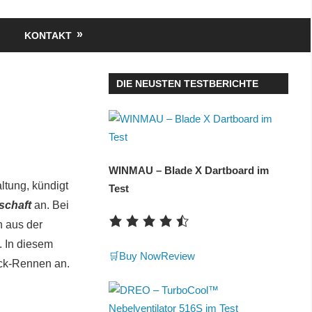
KONTAKT
DIE NEUSTEN TESTBERICHTE
WINMAU – Blade X Dartboard im
ltung, kündigt
Test
schaft
an. Bei
n aus der
. In diesem
🛒Buy Now
Review
uck-Rennen an.