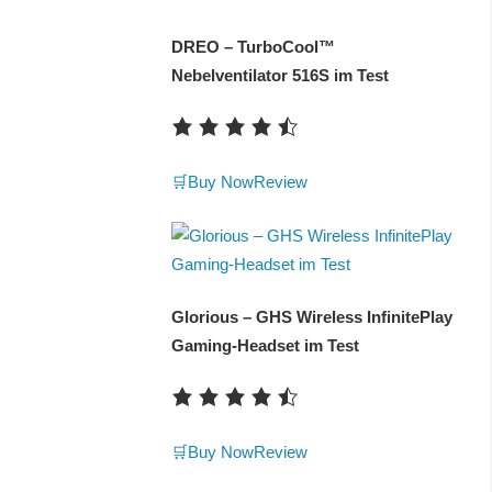
DREO – TurboCool™
Nebelventilator 516S im Test
🛒Buy Now
Review
Glorious – GHS Wireless InfinitePlay
Gaming-Headset im Test
🛒Buy Now
Review