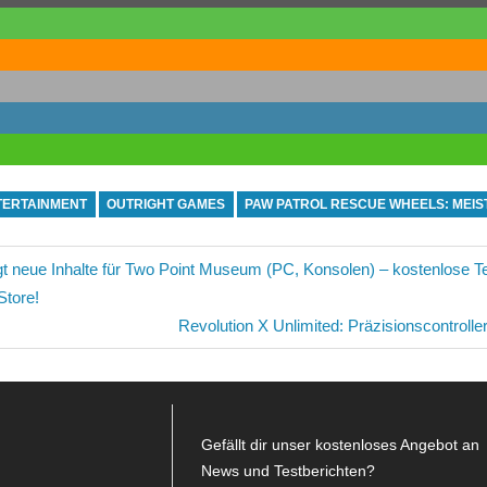
TERTAINMENT
OUTRIGHT GAMES
PAW PATROL RESCUE WHEELS: MEI
avigation
 neue Inhalte für Two Point Museum (PC, Konsolen) – kostenlose T
Store!
Nächster
Revolution X Unlimited: Präzisionscontrolle
Beitrag:
Gefällt dir unser kostenloses Angebot an
News und Testberichten?