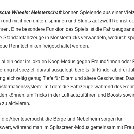
scue Wheels: Meisterschaft
können Spielende aus einer Vielz
 und mit ihnen driften, springen und Stunts auf zwölf Rennstre
hren. Eine besondere Funktion des Spiels ist die Fahrzeugtrans
 Standardfahrzeuge in Monstertrucks verwandeln, wodurch spe
eue Renntechniken freigeschaltet werden.
allein oder im lokalen Koop-Modus gegen Freund*innen oder F
erung ist speziell darauf ausgelegt, bereits für Kinder ab drei
Ja
er gleichzeitig genug Tiefe für Eltern und ältere Geschwister. Da
nsformationss
ystem“, mit dem die Fahrzeuge während des Ren
n können, um Tricks in der Luft auszuführen und Boosts sowi
 zu aktivieren.
 die Abenteuerbucht, die Berge und Nebelheim sorgen für
wert, während man im Splitscreen-Modus gemeinsam mit Fre