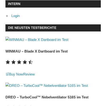
INTERN
Login
DIE NEUSTEN TESTBERICHTE
WINMAU – Blade X Dartboard im Test
🛒Buy Now
Review
DREO – TurboCool™ Nebelventilator 516S im Test