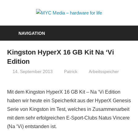
Zum
Inhalt
MYC
springen
Media
NAVIGATION
–
Kingston HyperX 16 GB Kit Na ‘Vi
hardwa
Edition
for
14. September 2013
Patrick
Arbeitsspeicher
life
Mit dem Kingston HyperX 16 GB Kit – Na ‘Vi Edition
haben wir heute ein Speicherkit aus der HyperX Genesis
Serie von Kingston im Test, welches in Zusammenarbeit
mit dem sehr erfolgreichen E-Sport-Clubs Natus Vincere
(Na ‘Vi) entstanden ist.