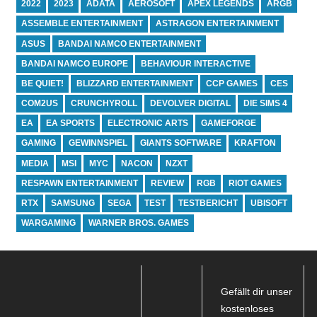
2022
2023
ADATA
AEROSOFT
APEX LEGENDS
ARGB
ASSEMBLE ENTERTAINMENT
ASTRAGON ENTERTAINMENT
ASUS
BANDAI NAMCO ENTERTAINMENT
BANDAI NAMCO EUROPE
BEHAVIOUR INTERACTIVE
BE QUIET!
BLIZZARD ENTERTAINMENT
CCP GAMES
CES
COM2US
CRUNCHYROLL
DEVOLVER DIGITAL
DIE SIMS 4
EA
EA SPORTS
ELECTRONIC ARTS
GAMEFORGE
GAMING
GEWINNSPIEL
GIANTS SOFTWARE
KRAFTON
MEDIA
MSI
MYC
NACON
NZXT
RESPAWN ENTERTAINMENT
REVIEW
RGB
RIOT GAMES
RTX
SAMSUNG
SEGA
TEST
TESTBERICHT
UBISOFT
WARGAMING
WARNER BROS. GAMES
Gefällt dir unser
kostenloses