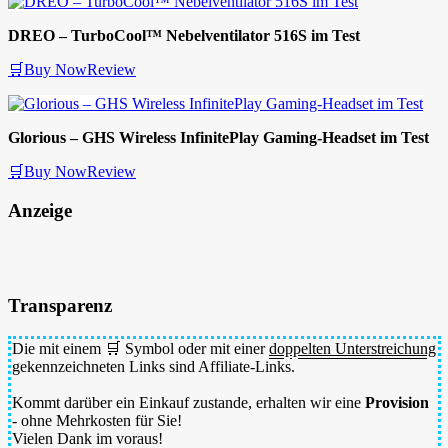
DREO – TurboCool™ Nebelventilator 516S im Test
🛒Buy Now
Review
Glorious – GHS Wireless InfinitePlay Gaming-Headset im Test
🛒Buy Now
Review
Anzeige
Transparenz
Die mit einem 🛒 Symbol oder mit einer
doppelten Unterstreichung
gekennzeichneten Links sind Affiliate-Links.
Kommt darüber ein Einkauf zustande, erhalten wir eine
Provision
- ohne Mehrkosten für Sie!
Vielen Dank im voraus!