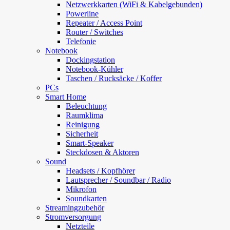
Netzwerkkarten (WiFi & Kabelgebunden)
Powerline
Repeater / Access Point
Router / Switches
Telefonie
Notebook
Dockingstation
Notebook-Kühler
Taschen / Rucksäcke / Koffer
PCs
Smart Home
Beleuchtung
Raumklima
Reinigung
Sicherheit
Smart-Speaker
Steckdosen & Aktoren
Sound
Headsets / Kopfhörer
Lautsprecher / Soundbar / Radio
Mikrofon
Soundkarten
Streamingzubehör
Stromversorgung
Netzteile