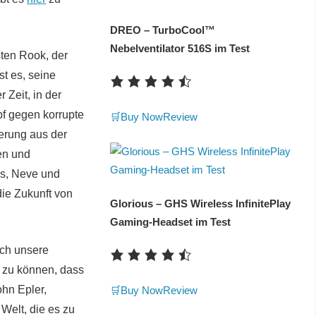
DREO – TurboCool™
Nebelventilator 516S im Test
sten Rook, der
t es, seine
Zeit, in der
f gegen korrupte
🛒Buy Now
Review
ierung aus der
en und
is, Neve und
ie Zukunft von
Glorious – GHS Wireless InfinitePlay
Gaming-Headset im Test
ich unsere
n zu können, dass
ohn Epler,
🛒Buy Now
Review
 Welt, die es zu