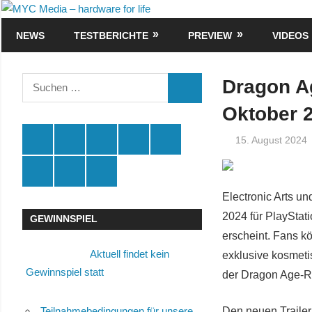
Zum
MYC
Inhalt
NEWS
TESTBERICHTE
PREVIEW
VIDEOS
Media
springen
–
Suchen
Dragon Ag
SUCHEN
nach:
hardware
Oktober 2
for
Spende
Facebook
Youtube
Instagram
X
15. August 2024
life
Amazon
RSS
Kontakt
🛒
Electronic Arts u
2024 für PlayStat
GEWINNSPIEL
erscheint. Fans k
Aktuell findet kein
exklusive kosmeti
Gewinnspiel statt
der Dragon Age-R
Den neuen Trailer
Teilnahmebedingungen für unsere