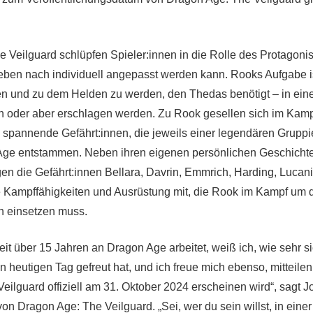
e Veilguard schlüpfen Spieler:innen in die Rolle des Protagoni
eben nach individuell angepasst werden kann. Rooks Aufgabe is
n und zu dem Helden zu werden, den Thedas benötigt – in einer 
 oder aber erschlagen werden. Zu Rook gesellen sich im Kamp
n spannende Gefährt:innen, die jeweils einer legendären Grupp
Age entstammen. Neben ihren eigenen persönlichen Geschicht
gen die Gefährt:innen Bellara, Davrin, Emmrich, Harding, Lucan
e Kampffähigkeiten und Ausrüstung mit, die Rook im Kampf um d
h einsetzen muss.
eit über 15 Jahren an Dragon Age arbeitet, weiß ich, wie sehr s
 heutigen Tag gefreut hat, und ich freue mich ebenso, mitteile
ilguard offiziell am 31. Oktober 2024 erscheinen wird“, sagt J
von Dragon Age: The Veilguard. „Sei, wer du sein willst, in einer