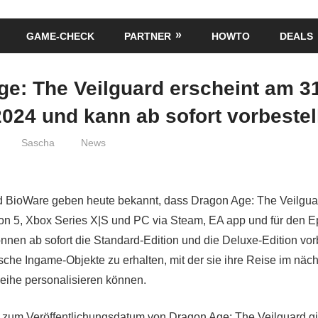
GAME-CHECK
PARTNER
HOWTO
DEALS
e: The Veilguard erscheint am 3
024 und kann ab sofort vorbestel
Sascha
News
nd BioWare geben heute bekannt, dass Dragon Age: The Veilgua
ion 5, Xbox Series X|S und PC via Steam, EA app und für den 
önnen ab sofort die Standard-Edition und die Deluxe-Edition vor
sche Ingame-Objekte zu erhalten, mit der sie ihre Reise im näch
eihe personalisieren können.
 zum Veröffentlichungsdatum von Dragon Age: The Veilguard g