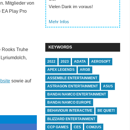
. Mitglieder von
Vielen Dank im voraus!
e EA Play Pro
Mehr Infos
KEYWORDS
e Rooks Truhe
 Lyriumdolch,
2022
2023
ADATA
AEROSOFT
APEX LEGENDS
ARGB
ASSEMBLE ENTERTAINMENT
ebsite
sowie auf
ASTRAGON ENTERTAINMENT
ASUS
BANDAI NAMCO ENTERTAINMENT
BANDAI NAMCO EUROPE
BEHAVIOUR INTERACTIVE
BE QUIET!
BLIZZARD ENTERTAINMENT
CCP GAMES
CES
COM2US