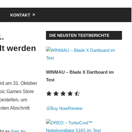
KONTAKT
1.
DIE NEUSTEN TESTBERICHTE
lt werden
WINMAU – Blade X Dartboard im
Test
rd am 31. Oktober
Epic Games Store
bestellen, um
sten Abschnitt
🛒Buy Now
Review
ibt es
hier
zu