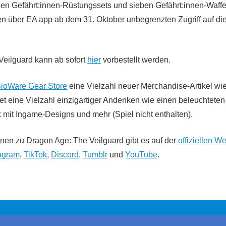
en Gefährt:innen-Rüstungssets und sieben Gefährt:innen-Waffen
n über EA app ab dem 31. Oktober unbegrenzten Zugriff auf di
eilguard kann ab sofort
hier
vorbestellt werden.
ioWare Gear Store
eine Vielzahl neuer Merchandise-Artikel wi
tet eine Vielzahl einzigartiger Andenken wie einen beleuchteten
mit Ingame-Designs und mehr (Spiel nicht enthalten).
onen zu Dragon Age: The Veilguard gibt es auf der
offiziellen W
tagram
,
TikTok
,
Discord
,
Tumblr
und
YouTube
.