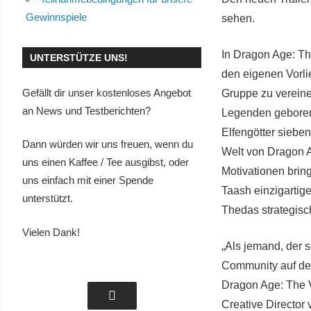
Gewinnspiele
sehen.
In Dragon Age: Th
UNTERSTÜTZE UNS!
den eigenen Vorli
Gefällt dir unser kostenloses Angebot
Gruppe zu vereine
an News und Testberichten?
Legenden geboren
Elfengötter siebe
Dann würden wir uns freuen, wenn du
Welt von Dragon 
uns einen Kaffee / Tee ausgibst, oder
Motivationen brin
uns einfach mit einer Spende
Taash einzigartig
unterstützt.
Thedas strategisc
Vielen Dank!
„Als jemand, der s
Community auf den
Dragon Age: The Ve
Creative Director 