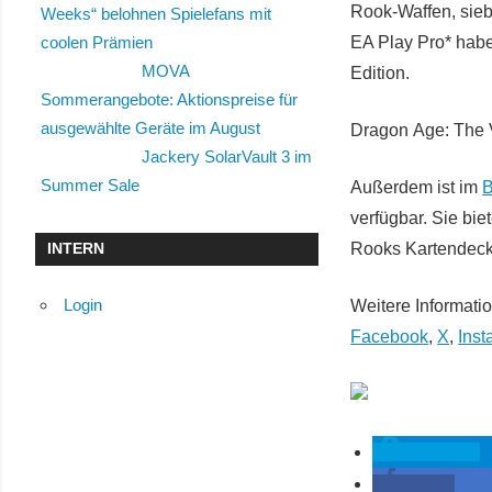
Rook-Waffen, sieb
Weeks“ belohnen Spielefans mit
EA Play Pro* habe
coolen Prämien
MOVA
Edition.
Sommerangebote: Aktionspreise für
ausgewählte Geräte im August
Dragon Age: The V
Jackery SolarVault 3 im
Summer Sale
Außerdem ist im
B
verfügbar. Sie bie
Rooks Kartendeck 
INTERN
Login
Weitere Informati
Facebook
,
X
,
Ins
spenden
teilen