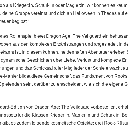
, ob als Krieger:in, Schurk:in oder Magier:in, wir können es kau
t, deine Gruppe vereinst und dich an Halloween in Thedas auf e
euer begibst.“
ertes Rollenspiel bietet Dragon Age: The Veilguard ein behuts
woben aus den komplexen Erzählsträngen und angesiedelt in de
 bekannt ist. In diesem kühnen, heldenhaften Abenteuer erleben 
 dynamische Geschichten über Liebe, Verlust und komplexe En
ehungen und das Schicksal aller Mitglieder der Schleierwacht au
e-Manier bildet diese Gemeinschaft das Fundament von Rooks
Spielenden sein, darüber zu entscheiden, wie sich die eigene 
ndard-Edition von Dragon Age: The Veilguard vorbestellen, erha
ngssets für die Klassen Krieger:in, Magier:in und Schurk:in. Be
n gibt es zudem folgende kosmetische Objekte: drei Rook-Rüst