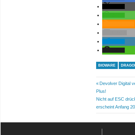
teilen
teilen
RSS-feed
E-Mail
teilen
teilen
BIOWARE
DRAGON
Beitragsn
Vorheriger
Devolver Digital 
Beitrag:
Plus!
Nächster
Nicht auf ESC drüc
Beitrag:
erscheint Anfang 2