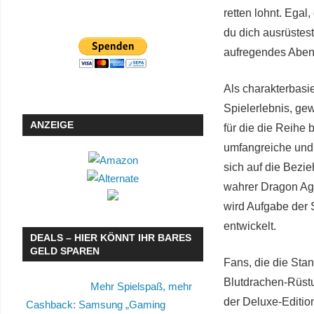
retten lohnt. Egal
du dich ausrüstes
aufregendes Abent
Als charakterbasi
Spielerlebnis, ge
ANZEIGE
für die die Reihe
umfangreiche und
sich auf die Bezi
wahrer Dragon Ag
wird Aufgabe der 
entwickelt.
DEALS – HIER KÖNNT IHR BARES
GELD SPAREN
Fans, die die Sta
Blutdrachen-Rüstu
Mehr Spielspaß, mehr
der Deluxe-Editio
Cashback: Samsung „Gaming