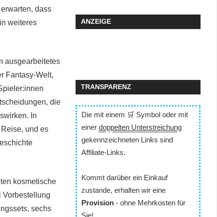
m erwarten, dass
ANZEIGE
in weiteres
am ausgearbeitetes
r Fantasy-Welt,
TRANSPARENZ
Spieler:innen
tscheidungen, die
Die mit einem 🛒 Symbol oder mit
swirken. In
einer
doppelten Unterstreichung
 Reise, und es
gekennzeichneten Links sind
Geschichte
Affiliate-Links.
Kommt darüber ein Einkauf
lten kosmetische
zustande, erhalten wir eine
i Vorbestellung
Provision
- ohne Mehrkosten für
ungssets, sechs
Sie!