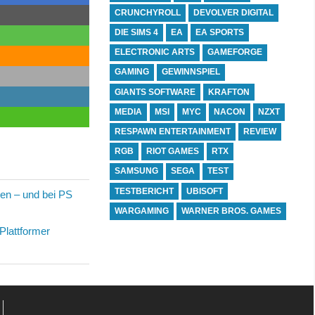
CRUNCHYROLL
DEVOLVER DIGITAL
DIE SIMS 4
EA
EA SPORTS
ELECTRONIC ARTS
GAMEFORGE
GAMING
GEWINNSPIEL
GIANTS SOFTWARE
KRAFTON
MEDIA
MSI
MYC
NACON
NZXT
RESPAWN ENTERTAINMENT
REVIEW
RGB
RIOT GAMES
RTX
SAMSUNG
SEGA
TEST
TESTBERICHT
UBISOFT
len – und bei PS
WARGAMING
WARNER BROS. GAMES
Plattformer