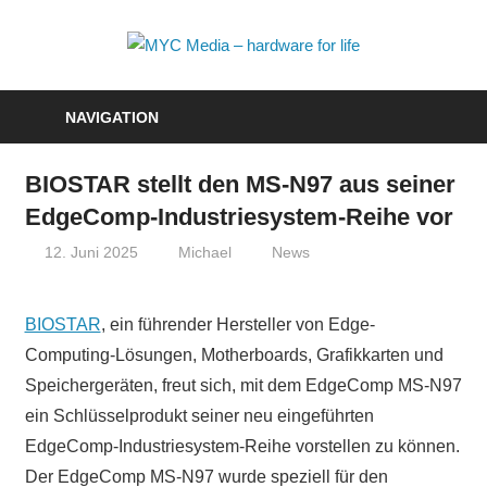
Zum
Inhalt
MYC
springen
Media
NAVIGATION
–
BIOSTAR stellt den MS-N97 aus seiner
hardwa
EdgeComp-Industriesystem-Reihe vor
for
12. Juni 2025
Michael
News
life
BIOSTAR
, ein führender Hersteller von Edge-
Computing-Lösungen, Motherboards, Grafikkarten und
Speichergeräten, freut sich, mit dem EdgeComp MS-N97
ein Schlüsselprodukt seiner neu eingeführten
EdgeComp-Industriesystem-Reihe vorstellen zu können.
Der EdgeComp MS-N97 wurde speziell für den