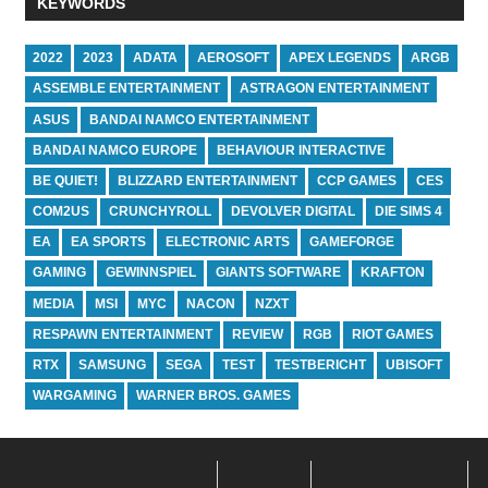
KEYWORDS
2022
2023
ADATA
AEROSOFT
APEX LEGENDS
ARGB
ASSEMBLE ENTERTAINMENT
ASTRAGON ENTERTAINMENT
ASUS
BANDAI NAMCO ENTERTAINMENT
BANDAI NAMCO EUROPE
BEHAVIOUR INTERACTIVE
BE QUIET!
BLIZZARD ENTERTAINMENT
CCP GAMES
CES
COM2US
CRUNCHYROLL
DEVOLVER DIGITAL
DIE SIMS 4
EA
EA SPORTS
ELECTRONIC ARTS
GAMEFORGE
GAMING
GEWINNSPIEL
GIANTS SOFTWARE
KRAFTON
MEDIA
MSI
MYC
NACON
NZXT
RESPAWN ENTERTAINMENT
REVIEW
RGB
RIOT GAMES
RTX
SAMSUNG
SEGA
TEST
TESTBERICHT
UBISOFT
WARGAMING
WARNER BROS. GAMES