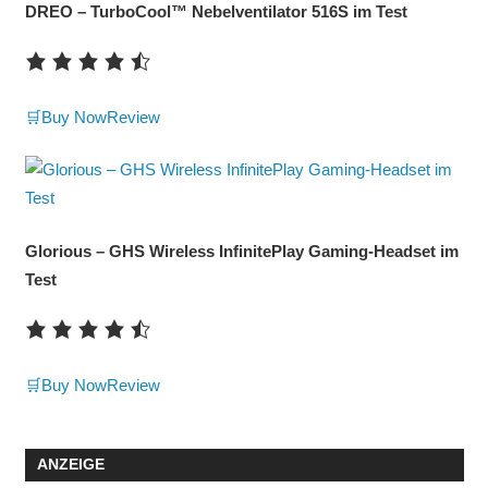
DREO – TurboCool™ Nebelventilator 516S im Test
🛒Buy Now
Review
Glorious – GHS Wireless InfinitePlay Gaming-Headset im
Test
🛒Buy Now
Review
ANZEIGE