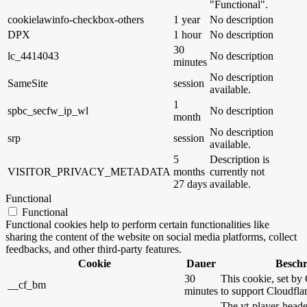
"Functional".
cookielawinfo-checkbox-others
1 year
No description
DPX
1 hour
No description
30
lc_4414043
No description
minutes
No description
SameSite
session
available.
1
spbc_secfw_ip_wl
No description
month
No description
srp
session
available.
5
Description is
VISITOR_PRIVACY_METADATA
months
currently not
27 days
available.
Functional
Functional
Functional cookies help to perform certain functionalities like
sharing the content of the website on social media platforms, collect
feedbacks, and other third-party features.
Cookie
Dauer
Besch
30
This cookie, set by 
__cf_bm
minutes
to support Cloudfl
The yt-player-heade