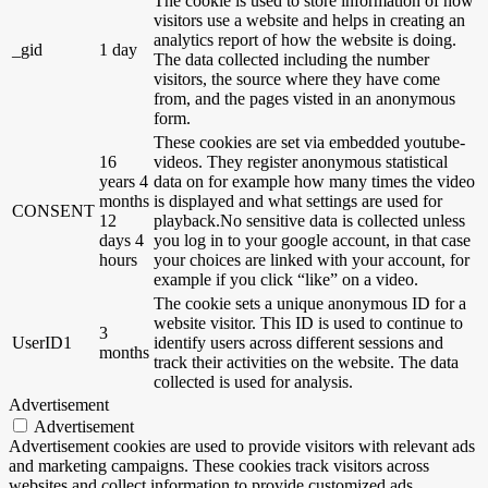
The cookie is used to store information of how
visitors use a website and helps in creating an
analytics report of how the website is doing.
_gid
1 day
The data collected including the number
visitors, the source where they have come
from, and the pages visted in an anonymous
form.
These cookies are set via embedded youtube-
16
videos. They register anonymous statistical
years 4
data on for example how many times the video
months
is displayed and what settings are used for
CONSENT
12
playback.No sensitive data is collected unless
days 4
you log in to your google account, in that case
hours
your choices are linked with your account, for
example if you click “like” on a video.
The cookie sets a unique anonymous ID for a
website visitor. This ID is used to continue to
3
UserID1
identify users across different sessions and
months
track their activities on the website. The data
collected is used for analysis.
Advertisement
Advertisement
Advertisement cookies are used to provide visitors with relevant ads
and marketing campaigns. These cookies track visitors across
websites and collect information to provide customized ads.