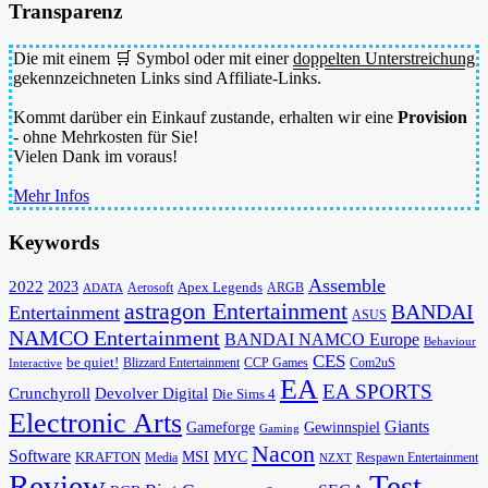
Transparenz
Die mit einem 🛒 Symbol oder mit einer
doppelten Unterstreichung
gekennzeichneten Links sind Affiliate-Links.
Kommt darüber ein Einkauf zustande, erhalten wir eine
Provision
- ohne Mehrkosten für Sie!
Vielen Dank im voraus!
Mehr Infos
Keywords
Assemble
2022
2023
Apex Legends
Aerosoft
ADATA
ARGB
astragon Entertainment
BANDAI
Entertainment
ASUS
NAMCO Entertainment
BANDAI NAMCO Europe
Behaviour
CES
be quiet!
Blizzard Entertainment
CCP Games
Com2uS
Interactive
EA
EA SPORTS
Devolver Digital
Crunchyroll
Die Sims 4
Electronic Arts
Giants
Gameforge
Gewinnspiel
Gaming
Nacon
Software
MSI
KRAFTON
MYC
Media
Respawn Entertainment
NZXT
Review
Test