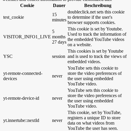
Cookie
Dauer
Beschreibung
doubleclick.net sets this cookie
15
test_cookie
to determine if the user's
minutes
browser supports cookies.
This cookie is set by Youtube.
5
Used to track the information of
VISITOR_INFO1_LIVE
months
the embedded YouTube videos
27 days
on a website.
This cookies is set by Youtube
YSC
session
and is used to track the views of
embedded videos.
YouTube sets this cookie to
yt-remote-connected-
store the video preferences of
never
devices
the user using embedded
YouTube video.
YouTube sets this cookie to
store the video preferences of
yt-remote-device-id
never
the user using embedded
YouTube video.
This cookie, set by YouTube,
registers a unique ID to store
yt.innertube::nextId
never
data on what videos from
YouTube the user has seen.