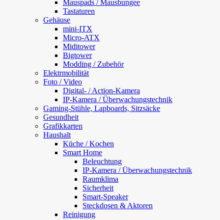
Mauspads / Mausbungee
Tastaturen
Gehäuse
mini-ITX
Micro-ATX
Miditower
Bigtower
Modding / Zubehör
Elektrmobilität
Foto / Video
Digital- / Action-Kamera
IP-Kamera / Überwachungstechnik
Gaming-Stühle, Lapboards, Sitzsäcke
Gesundheit
Grafikkarten
Haushalt
Küche / Kochen
Smart Home
Beleuchtung
IP-Kamera / Überwachungstechnik
Raumklima
Sicherheit
Smart-Speaker
Steckdosen & Aktoren
Reinigung