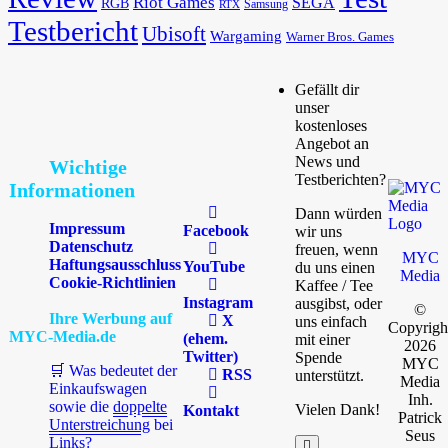
Riot Games
SEGA
RGB
Samsung
RTX
Testbericht
Ubisoft
Wargaming
Warner Bros. Games
Gefällt dir
unser
kostenloses
Angebot an
News und
Wichtige
Testberichten?
Informationen
Dann würden
Impressum
Facebook
wir uns
Datenschutz
freuen, wenn
MYC
Haftungsausschluss
YouTube
du uns einen
Media
Cookie-Richtlinien
Kaffee / Tee
Instagram
ausgibst, oder
©
Ihre Werbung auf
X
uns einfach
Copyrigh
MYC-Media.de
(ehem.
mit einer
2026
Twitter)
Spende
MYC
🛒 Was bedeutet der
RSS
unterstützt.
Media
Einkaufswagen
Inh.
sowie die
doppelte
Vielen Dank!
Kontakt
Patrick
Unterstreichung
bei
Seus
Links?