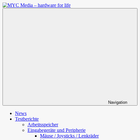
Zum
Inhalt
MYC
springen
Media
–
hardware
for
life
Navigation
News
Testberichte
Arbeitsspeicher
Eingabegeräte und Peripherie
Mäuse / Joysticks / Lenkräder