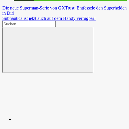
Beitragsnavigation
Vorheriger
Die neue Superman-Serie von GXTrust: Entfessele den Superhelden
Beitrag:
in Dir!
Nächster
Subnautica ist jetzt auch auf dem Handy verfügbar!
Beitrag:
Suchen
nach:
Suchen
Spende
Facebook