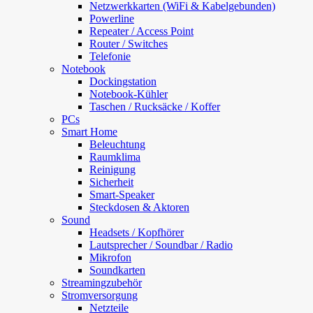
Netzwerkkarten (WiFi & Kabelgebunden)
Powerline
Repeater / Access Point
Router / Switches
Telefonie
Notebook
Dockingstation
Notebook-Kühler
Taschen / Rucksäcke / Koffer
PCs
Smart Home
Beleuchtung
Raumklima
Reinigung
Sicherheit
Smart-Speaker
Steckdosen & Aktoren
Sound
Headsets / Kopfhörer
Lautsprecher / Soundbar / Radio
Mikrofon
Soundkarten
Streamingzubehör
Stromversorgung
Netzteile