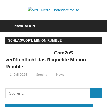
Zum
Inhalt
MYC
springen
Media
NAVIGATION
–
SCHLAGWORT:
MINION RUMBLE
hardwa
for
Com2uS
veröffentlicht das Roguelite Minion
life
Rumble
1. Juli 2025
Sascha
News
Suchen
SUCHE
nach: