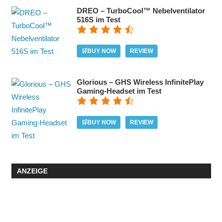
DREO – TurboCool™ Nebelventilator
516S im Test
🛒BUY NOW
REVIEW
Glorious – GHS Wireless InfinitePlay
Gaming-Headset im Test
🛒BUY NOW
REVIEW
ANZEIGE