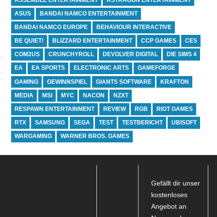
ASUS
BANDAI NAMCO ENTERTAINMENT
BANDAI NAMCO EUROPE
BEHAVIOUR INTERACTIVE
BE QUIET!
BLIZZARD ENTERTAINMENT
CCP GAMES
CES
COM2US
CRUNCHYROLL
DEVOLVER DIGITAL
DIE SIMS 4
EA
EA SPORTS
ELECTRONIC ARTS
GAMEFORGE
GAMING
GEWINNSPIEL
GIANTS SOFTWARE
KRAFTON
MEDIA
MSI
MYC
NACON
NZXT
RESPAWN ENTERTAINMENT
REVIEW
RGB
RIOT GAMES
RTX
SAMSUNG
SEGA
TEST
TESTBERICHT
UBISOFT
WARGAMING
WARNER BROS. GAMES
Gefällt dir unser
kostenloses
Angebot an