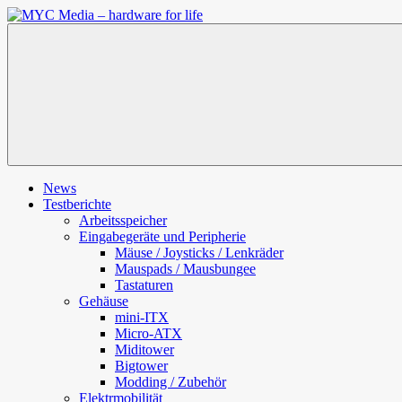
Zum
Inhalt
MYC
springen
Media
–
hardware
for
life
News
Testberichte
Arbeitsspeicher
Eingabegeräte und Peripherie
Mäuse / Joysticks / Lenkräder
Mauspads / Mausbungee
Tastaturen
Gehäuse
mini-ITX
Micro-ATX
Miditower
Bigtower
Modding / Zubehör
Elektrmobilität