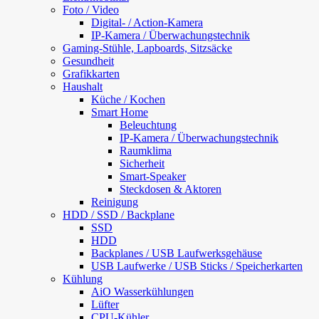
Foto / Video
Digital- / Action-Kamera
IP-Kamera / Überwachungstechnik
Gaming-Stühle, Lapboards, Sitzsäcke
Gesundheit
Grafikkarten
Haushalt
Küche / Kochen
Smart Home
Beleuchtung
IP-Kamera / Überwachungstechnik
Raumklima
Sicherheit
Smart-Speaker
Steckdosen & Aktoren
Reinigung
HDD / SSD / Backplane
SSD
HDD
Backplanes / USB Laufwerksgehäuse
USB Laufwerke / USB Sticks / Speicherkarten
Kühlung
AiO Wasserkühlungen
Lüfter
CPU-Kühler