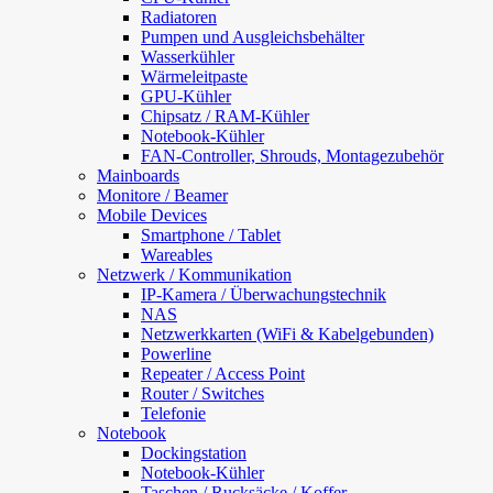
Radiatoren
Pumpen und Ausgleichsbehälter
Wasserkühler
Wärmeleitpaste
GPU-Kühler
Chipsatz / RAM-Kühler
Notebook-Kühler
FAN-Controller, Shrouds, Montagezubehör
Mainboards
Monitore / Beamer
Mobile Devices
Smartphone / Tablet
Wareables
Netzwerk / Kommunikation
IP-Kamera / Überwachungstechnik
NAS
Netzwerkkarten (WiFi & Kabelgebunden)
Powerline
Repeater / Access Point
Router / Switches
Telefonie
Notebook
Dockingstation
Notebook-Kühler
Taschen / Rucksäcke / Koffer