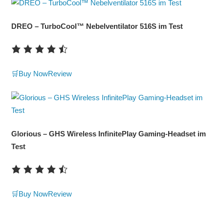
DREO – TurboCool™ Nebelventilator 516S im Test
🛒Buy Now
Review
Glorious – GHS Wireless InfinitePlay Gaming-Headset im
Test
🛒Buy Now
Review