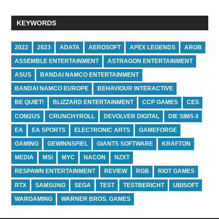
KEYWORDS
2022
2023
ADATA
AEROSOFT
APEX LEGENDS
ARGB
ASSEMBLE ENTERTAINMENT
ASTRAGON ENTERTAINMENT
ASUS
BANDAI NAMCO ENTERTAINMENT
BANDAI NAMCO EUROPE
BEHAVIOUR INTERACTIVE
BE QUIET!
BLIZZARD ENTERTAINMENT
CCP GAMES
CES
COM2US
CRUNCHYROLL
DEVOLVER DIGITAL
DIE SIMS 4
EA
EA SPORTS
ELECTRONIC ARTS
GAMEFORGE
GAMING
GEWINNSPIEL
GIANTS SOFTWARE
KRAFTON
MEDIA
MSI
MYC
NACON
NZXT
RESPAWN ENTERTAINMENT
REVIEW
RGB
RIOT GAMES
RTX
SAMSUNG
SEGA
TEST
TESTBERICHT
UBISOFT
WARGAMING
WARNER BROS. GAMES