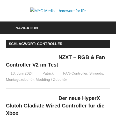
Zum
Inhalt
MYC
springen
Media
NAVIGATION
–
SCHLAGWORT:
CONTROLLER
hardwa
for
NZXT – RGB & Fan
Controller V2 im Test
life
13. Juni 2024
Patrick
FAN-Controller, Shrouds,
Montagezubehör
,
Modding / Zubehör
Der neue HyperX
Clutch Gladiate Wired Controller für die
Xbox