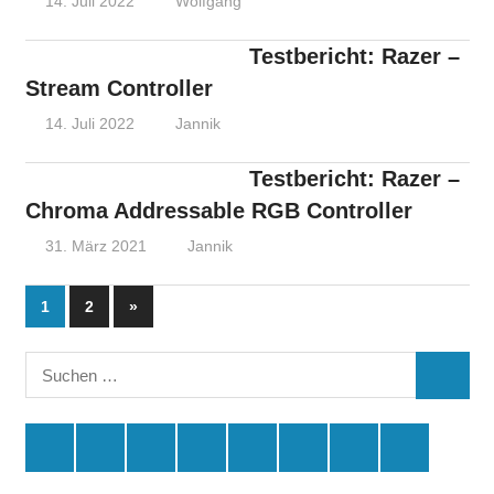
14. Juli 2022
Wolfgang
Testbericht: Razer –
Stream Controller
14. Juli 2022
Jannik
Testbericht: Razer –
Chroma Addressable RGB Controller
31. März 2021
Jannik
Seitennummerierung
Nächste
1
2
»
Beiträge
der
Suchen
Beiträge
SUCHE
nach:
Spende
Facebook
Youtube
Instagram
X
Amazon
RSS
Kontakt
🛒