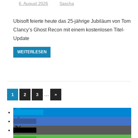
6. August 2026
Sascha
Ubisoft feierte heute das 25-jährige Jubiläum von Tom
Clancy’s Ghost Recon mit einem kostenlosen Titel-
Update
WEITERLESEN
…
Nächste
1
2
3
»
Seite
spenden
teilen
teilen