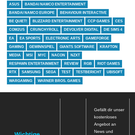
ASUS
BANDAI NAMCO ENTERTAINMENT
BANDAI NAMCO EUROPE
BEHAVIOUR INTERACTIVE
BE QUIET!
BLIZZARD ENTERTAINMENT
CCP GAMES
CES
COM2US
CRUNCHYROLL
DEVOLVER DIGITAL
DIE SIMS 4
EA
EA SPORTS
ELECTRONIC ARTS
GAMEFORGE
GAMING
GEWINNSPIEL
GIANTS SOFTWARE
KRAFTON
MEDIA
MSI
MYC
NACON
NZXT
RESPAWN ENTERTAINMENT
REVIEW
RGB
RIOT GAMES
RTX
SAMSUNG
SEGA
TEST
TESTBERICHT
UBISOFT
WARGAMING
WARNER BROS. GAMES
Gefällt dir unser
kostenloses
Angebot an
News und
Wichtige