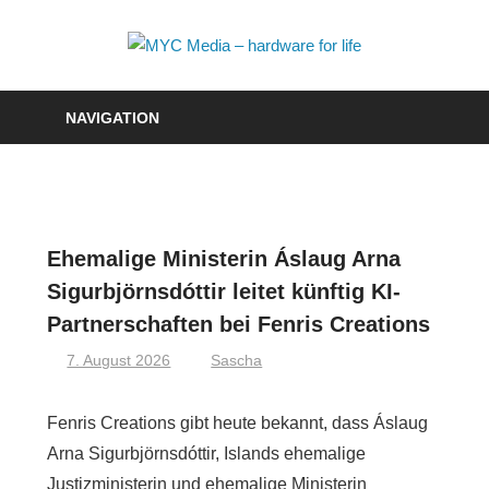
Zum
Inhalt
MYC
springen
Media
NAVIGATION
–
hardwa
for
Ehemalige Ministerin Áslaug Arna
life
Sigurbjörnsdóttir leitet künftig KI-
Partnerschaften bei Fenris Creations
7. August 2026
Sascha
Fenris Creations gibt heute bekannt, dass Áslaug
Arna Sigurbjörnsdóttir, Islands ehemalige
Justizministerin und ehemalige Ministerin