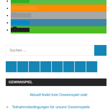
teilen
RSS-feed
E-Mail
teilen
teilen
Suchen
SUCHE
nach:
Spende
Facebook
Youtube
Instagram
X
Amazon
RSS
Kontakt
🛒
GEWINNSPIEL
Aktuell findet kein Gewinnspiel statt
Teilnahmebedingungen für unsere Gewinnspiele